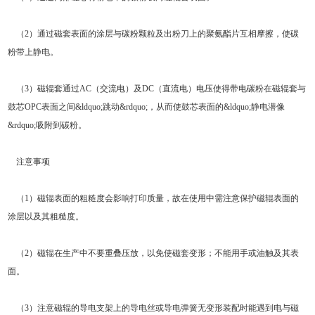
（2）通过磁套表面的涂层与碳粉颗粒及出粉刀上的聚氨酯片互相摩擦，使碳
粉带上静电。
（3）磁辊套通过AC（交流电）及DC（直流电）电压使得带电碳粉在磁辊套与
鼓芯OPC表面之间&ldquo;跳动&rdquo;，从而使鼓芯表面的&ldquo;静电潜像
&rdquo;吸附到碳粉。
注意事项
（1）磁辊表面的粗糙度会影响打印质量，故在使用中需注意保护磁辊表面的
涂层以及其粗糙度。
（2）磁辊在生产中不要重叠压放，以免使磁套变形；不能用手或油触及其表
面。
（3）注意磁辊的导电支架上的导电丝或导电弹簧无变形装配时能遇到电与磁